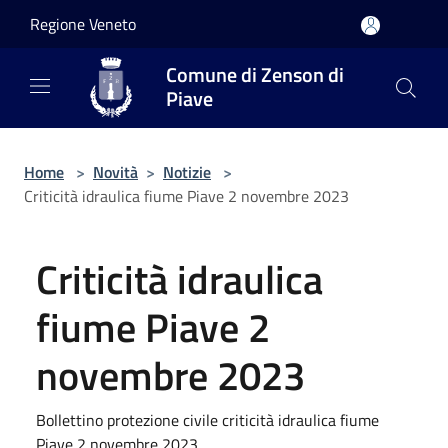
Salta al contenuto principale
Regione Veneto
Comune di Zenson di
Piave
Home
>
Novità
>
Notizie
>
Criticità idraulica fiume Piave 2 novembre 2023
Criticità idraulica
fiume Piave 2
novembre 2023
Bollettino protezione civile criticità idraulica fiume
Piave 2 novembre 2023