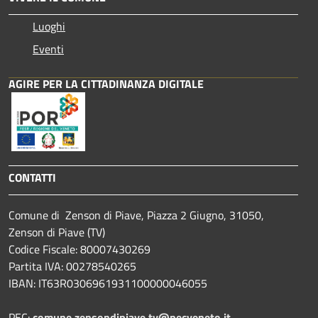
Luoghi
Eventi
AGIRE PER LA CITTADINANZA DIGITALE
CONTATTI
Comune di Zenson di Piave, Piazza 2 Giugno, 31050,
Zenson di Piave (TV)
Codice Fiscale: 80007430269
Partita IVA: 00278540265
IBAN: IT63R0306961931100000046055
PEC:
comune.zensondipiave.tv@pecveneto.it