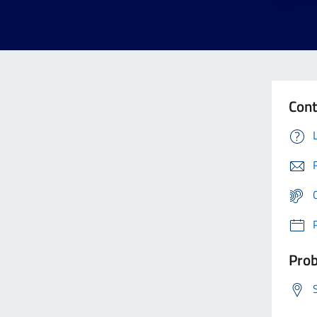
Cont
Prob