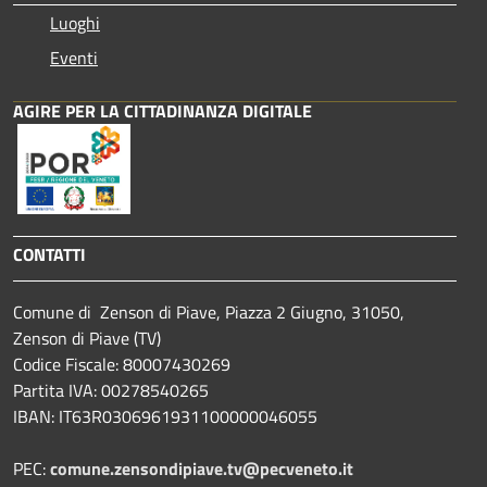
Luoghi
Eventi
AGIRE PER LA CITTADINANZA DIGITALE
CONTATTI
Comune di Zenson di Piave, Piazza 2 Giugno, 31050,
Zenson di Piave (TV)
Codice Fiscale: 80007430269
Partita IVA: 00278540265
IBAN: IT63R0306961931100000046055
PEC:
comune.zensondipiave.tv@pecveneto.it