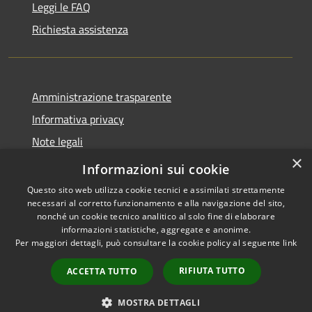
Leggi le FAQ
Richiesta assistenza
Amministrazione trasparente
Informativa privacy
Note legali
×
Dichiarazione di accessibilità
Informazioni sui cookie
Questo sito web utilizza cookie tecnici e assimilati strettamente
necessari al corretto funzionamento e alla navigazione del sito,
nonché un cookie tecnico analitico al solo fine di elaborare
informazioni statistiche, aggregate e anonime.
RSS
Copyright © 2026 • Comune di
Per maggiori dettagli, può consultare la cookie policy al seguente
link
Accessibilità
Zenson di Piave • Powered by
Privacy
Municipium
Accesso
•
RIFIUTA TUTTO
ACCETTA TUTTO
Cookie
redazione
Mappa del sito
MOSTRA DETTAGLI