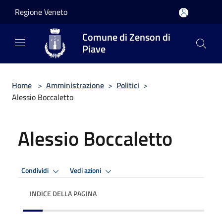
Salta al contenuto principale
Regione Veneto
Comune di Zenson di
Piave
Home
>
Amministrazione
>
Politici
>
Alessio Boccaletto
Alessio Boccaletto
Condividi
Vedi azioni
INDICE DELLA PAGINA