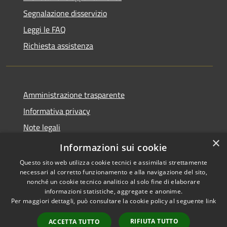
Segnalazione disservizio
Leggi le FAQ
Richiesta assistenza
Amministrazione trasparente
Informativa privacy
Note legali
×
Dichiarazione di accessibilità
Informazioni sui cookie
Questo sito web utilizza cookie tecnici e assimilati strettamente
necessari al corretto funzionamento e alla navigazione del sito,
nonché un cookie tecnico analitico al solo fine di elaborare
informazioni statistiche, aggregate e anonime.
RSS
Copyright © 2026 • Comune di
Per maggiori dettagli, può consultare la cookie policy al seguente
link
Accessibilità
Zenson di Piave • Powered by
Privacy
Municipium
Accesso
•
RIFIUTA TUTTO
ACCETTA TUTTO